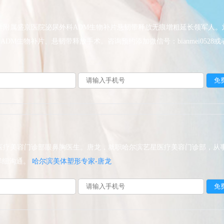
学附属盛京医院泌尿外科ADM生物补片悬韧带释放无痕增粗延长领军人
生物补片、悬韧带释放手术。咨询预约添加微信号：bianmei0528或者直接
医疗美容门诊部眼鼻胸医生。唐龙，就职哈尔滨艺星医疗美容门诊部，从事
，详细沟通。
哈尔滨美体塑形专家-唐龙