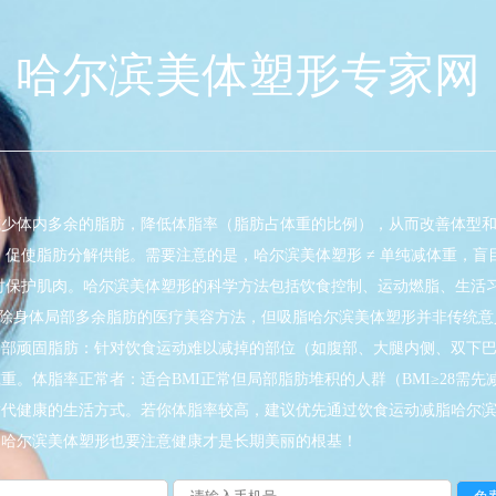
哈尔滨美体塑形专家网
减少体内多余的脂肪，降低体脂率（脂肪占体重的比例），从而改善体型
，促使脂肪分解供能。需要注意的是，哈尔滨美体塑形 ≠ 单纯减体重，
时保护肌肉。哈尔滨美体塑形的科学方法包括饮食控制、运动燃脂、生活
术手段去除身体局部多余脂肪的医疗美容方法，但吸脂哈尔滨美体塑形并非传统
：部顽固脂肪：针对饮食运动难以减掉的部位（如腹部、大腿内侧、双下
重。体脂率正常者：适合BMI正常但局部脂肪堆积的人群（BMI≥28需
替代健康的生活方式。若你体脂率较高，建议优先通过饮食运动减脂哈尔
。哈尔滨美体塑形也要注意健康才是长期美丽的根基！