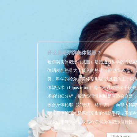
什么是哈尔滨美体塑形？
哈尔滨美体塑形（减脂）是指通过科学的方法
体消耗的热量大于摄入的热量（即 热量赤字）
良，科学的哈尔滨美体塑形应 以减脂为主，同
体塑形术（Liposuction）是一种通过手
术的详细分析，帮助你理性判断是否适合自己
改善身体轮廓（如腰线、马甲线），而非大幅减
尔滨美体塑形术是局部塑形的辅助手段，不能
业医生指导下评估吸脂哈尔滨美体塑形可行性